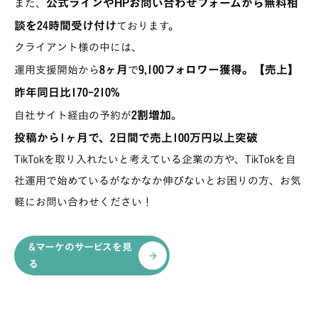
公式ラインやHPお問い合わせフォームから無料相
また、
談を24時間受け付け
ております。
クライアント様の中には、
8ヶ月
9,100フォロワー獲得。【売上】
運用支援開始から
で
昨年同日比170-210%
2割増加
自社サイト経由の予約が
。
投稿から1ヶ月で、2日間で売上100万円以上突破
TikTokを取り入れたいと考えている企業の方や、TikTokを自
社運用で始めているがなかなか伸びないとお困りの方、お気
軽にお問い合わせください！
&マーケのサービスを見
arrow_forward
る