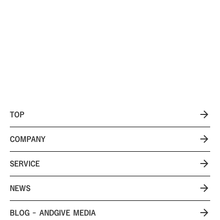
の生活雑貨店が感じた...
arrow_forward
TOP
arrow_forward
COMPANY
arrow_forward
SERVICE
arrow_forward
NEWS
arrow_forward
BLOG - ANDGIVE MEDIA