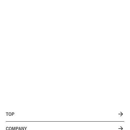
店が、7年間の試...
域から客を呼ぶように...
「SNSの一番の特徴は“商圏が
消える”ことだった」——名古屋
の生活雑貨店が感じた...
arrow_forward
TOP
arrow_forward
COMPANY