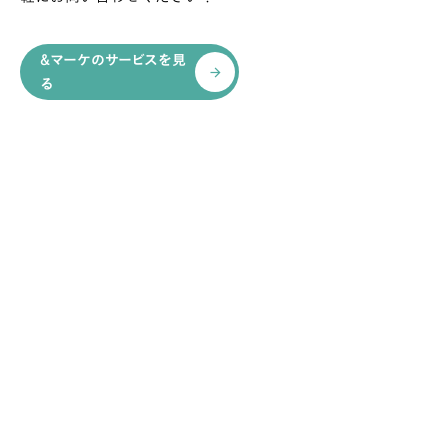
&マーケのサービスを見
arrow_forward
る
RECOMMEND
おすすめ記事