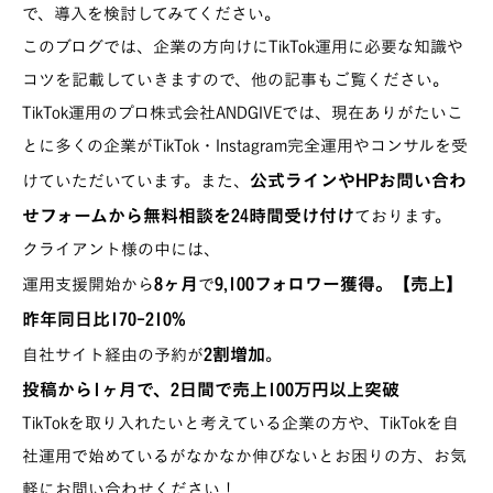
で、導入を検討してみてください。
このブログでは、企業の方向けにTikTok運用に必要な知識や
コツを記載していきますので、他の記事もご覧ください。
TikTok運用のプロ株式会社ANDGIVEでは、現在ありがたいこ
とに多くの企業がTikTok・Instagram完全運用やコンサルを受
公式ラインやHPお問い合わ
けていただいています。また、
せフォームから無料相談を24時間受け付け
ております。
クライアント様の中には、
8ヶ月
9,100フォロワー獲得。【売上】
運用支援開始から
で
昨年同日比170-210%
2割増加
自社サイト経由の予約が
。
投稿から1ヶ月で、2日間で売上100万円以上突破
TikTokを取り入れたいと考えている企業の方や、TikTokを自
社運用で始めているがなかなか伸びないとお困りの方、お気
軽にお問い合わせください！