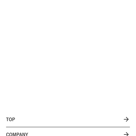
店が、7年間の試...
域から客を呼ぶように...
「SNSの一番の特徴は“商圏が
消える”ことだった」——名古屋
の生活雑貨店が感じた...
arrow_forward
TOP
arrow_forward
COMPANY