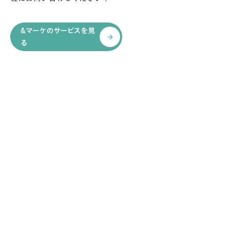
&マーケのサービスを見
arrow_forward
る
RECOMMEND
おすすめ記事