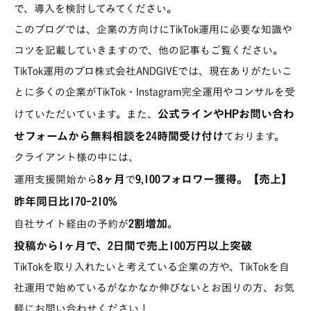
で、導入を検討してみてください。
このブログでは、企業の方向けにTikTok運用に必要な知識や
コツを記載していきますので、他の記事もご覧ください。
TikTok運用のプロ株式会社ANDGIVEでは、現在ありがたいこ
とに多くの企業がTikTok・Instagram完全運用やコンサルを受
公式ラインやHPお問い合わ
けていただいています。また、
せフォームから無料相談を24時間受け付け
ております。
クライアント様の中には、
8ヶ月
9,100フォロワー獲得。【売上】
運用支援開始から
で
昨年同日比170-210%
2割増加
自社サイト経由の予約が
。
投稿から1ヶ月で、2日間で売上100万円以上突破
TikTokを取り入れたいと考えている企業の方や、TikTokを自
社運用で始めているがなかなか伸びないとお困りの方、お気
軽にお問い合わせください！