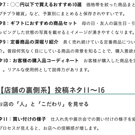
タ7：○○円以下で買えるおすすめ10選
価格帯を絞った商品まとめ
プチプラ雑貨」など、予算別にまとめると保存されやすいです。
タ8：ギフトにおすすめの商品セット
母の日・友人の誕生日・引
ッピングした状態の写真を載せるとイメージが湧きやすくなります
タ9：定番商品の深堀り紹介
長く売れ続けている定番商品につい
介。普段何気なく目にしている商品の背景を知ることで、購入意欲
タ10：お客様の購入品コーディネート
お客様が購入した商品を実
）。リアルな使用例として説得力があります。
【店舗の裏側系】投稿ネタ11〜16
お店の「人」と「こだわり」を見せる
タ11：買い付けの様子
仕入れ先や展示会での買い付けの様子を紹
プロセスが見えると、お店への信頼感が増します。