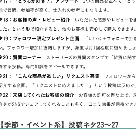
タ17：「どっちが好き？」アンケート
2つの商品を並べて「どっ
能で質問。参加率が高く、仕入れの参考にもなります。
タ18：お客様の声・レビュー紹介
いただいた感想やレビューを画
した」という形で紹介すると、他のお客様も安心して購入できます
タ19：フォロワー限定プレゼント企画
「いいね＋フォローで抽選
ン。フォロワー増加に直結しますが、頻度は月1回程度に留めまし
タ20：質問コーナー
ストーリーズの質問スタンプで「雑貨に関す
答する投稿。専門知識をアピールできます。
タ21：「こんな商品が欲しい」リクエスト募集
フォロワーから
紹介する企画。「リクエストに応えました！」という投稿は反応が
タ22：来店してくれたお客様の紹介
お客様の許可を得た上で、来
自身がSNSでシェアしてくれることも多く、口コミ効果が期待でき
【季節・イベント系】投稿ネタ23〜27