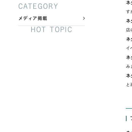
ネ
CATEGORY
す
メディア掲載
ネ
HOT TOPIC
店
ネ
イ
ネ
み
ネ
と