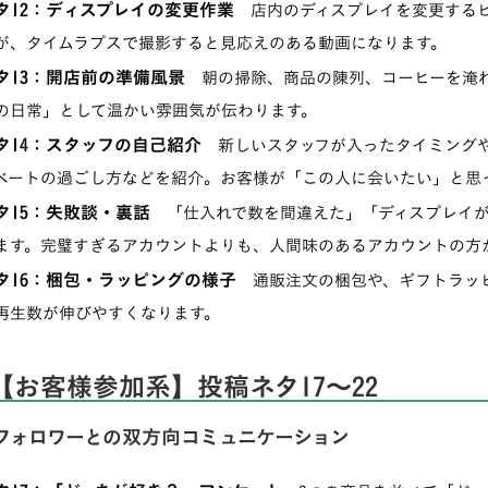
タ12：ディスプレイの変更作業
店内のディスプレイを変更するビ
が、タイムラプスで撮影すると見応えのある動画になります。
タ13：開店前の準備風景
朝の掃除、商品の陳列、コーヒーを淹れ
の日常」として温かい雰囲気が伝わります。
タ14：スタッフの自己紹介
新しいスタッフが入ったタイミングや
ベートの過ごし方などを紹介。お客様が「この人に会いたい」と思
タ15：失敗談・裏話
「仕入れで数を間違えた」「ディスプレイが
ます。完璧すぎるアカウントよりも、人間味のあるアカウントの方
タ16：梱包・ラッピングの様子
通販注文の梱包や、ギフトラッピ
再生数が伸びやすくなります。
【お客様参加系】投稿ネタ17〜22
フォロワーとの双方向コミュニケーション