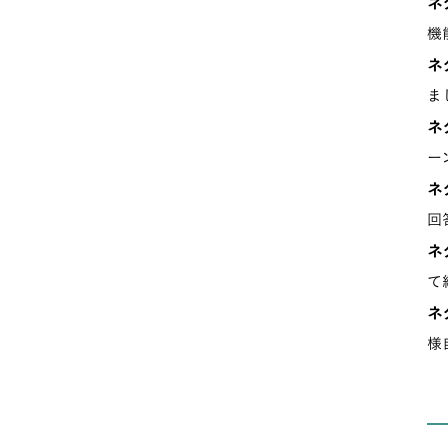
ネ
機
ネ
ま
ネ
ー
ネ
回
ネ
て
ネ
様