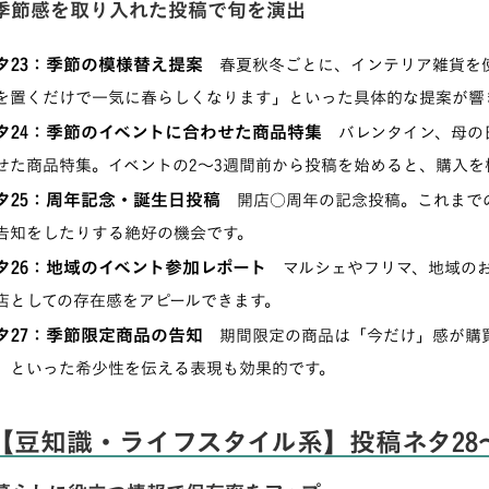
季節感を取り入れた投稿で旬を演出
タ23：季節の模様替え提案
春夏秋冬ごとに、インテリア雑貨を使
を置くだけで一気に春らしくなります」といった具体的な提案が響
タ24：季節のイベントに合わせた商品特集
バレンタイン、母の
せた商品特集。イベントの2〜3週間前から投稿を始めると、購入
タ25：周年記念・誕生日投稿
開店○周年の記念投稿。これまでの
告知をしたりする絶好の機会です。
タ26：地域のイベント参加レポート
マルシェやフリマ、地域のお
店としての存在感をアピールできます。
タ27：季節限定商品の告知
期間限定の商品は「今だけ」感が購買
」といった希少性を伝える表現も効果的です。
【豆知識・ライフスタイル系】投稿ネタ28〜