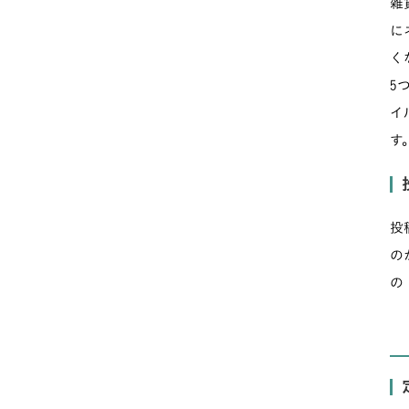
雑
に
く
5
イ
す
投
の
の