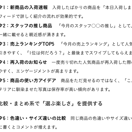
タ1：新商品の入荷速報
入荷したばかりの商品を「本日入荷しま
フィードで詳しく紹介の流れが効果的です。
タ2：スタッフの推し商品
「今月のスタッフ○○の推し」として
一緒に載せると親近感が湧きます。
タ3：売上ランキングTOP5
「今月の売上ランキング」として人気
引きやすく、「1位は何だろう？」と最後までスワイプしてもらえ
タ4：再入荷のお知らせ
一度売り切れた人気商品が再入荷した際
やすく、エンゲージメントが高まります。
タ5：商品の使い方アイデア
商品をただ見せるのではなく、「こ
テリアに馴染ませた写真は保存率が高い傾向があります。
比較・まとめ系で「選ぶ楽しさ」を提供する
タ6：色違い・サイズ違いの比較
同じ商品の色違いやサイズ違い
に書くとコメントが増えます。